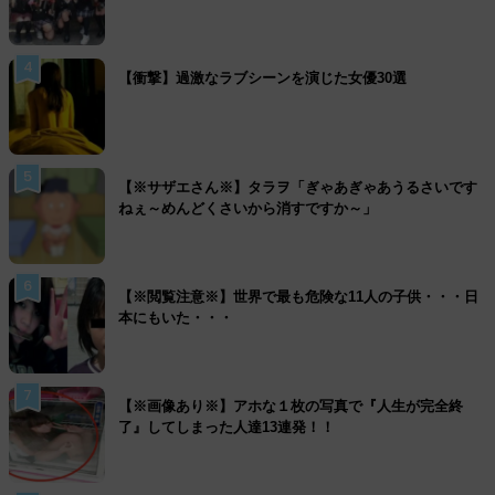
4
【衝撃】過激なラブシーンを演じた女優30選
5
【※サザエさん※】タラヲ「ぎゃあぎゃあうるさいです
ねぇ～めんどくさいから消すですか～」
6
【※閲覧注意※】世界で最も危険な11人の子供・・・日
本にもいた・・・
7
【※画像あり※】アホな１枚の写真で『人生が完全終
了』してしまった人達13連発！！