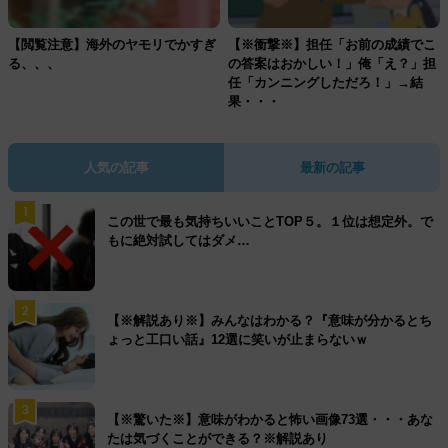
【閲覧注意】海外のヤモリでかすぎ
【※衝撃※】担任「お前の成績でこ
る、、、
の答案はおかしい！」俺「え？」担
任「カンニングしただろ！」→結
果・・・
人気の記事
最新の記事
1
この世で最も気持ちいいことTOP５。１位は想定外。で
もに絶対試してはダメ…
2
【※解説あり※】みんなはわかる？『意味が分かるとち
ょっと工口い話』12選に笑いが止まらないｗ
3
【※驚いた※】意味がわかると怖い画像73選・・・あな
たは気づくことができる？※解説あり