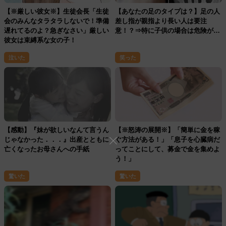
【※厳しい彼女※】生徒会長「生徒
【あなたの足のタイプは？】足の人
会のみんなタラタラしないで！準備
差し指が親指より長い人は要注
遅れてるのよ？急ぎなさい」厳しい
意！？⇒特に子供の場合は危険が…
彼女は束縛系な女の子！
泣いた
笑った
【感動】『妹が欲しいなんて言うん
【※怒涛の展開※】「簡単に金を稼
じゃなかった．．．』出産とともに
ぐ方法がある！」「息子を心臓病だ
亡くなったお母さんへの手紙
ってことにして、募金で金を集めよ
う！」
驚いた
驚いた