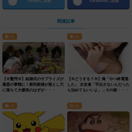
Twitterに投稿
Facebookに投稿
関連記事
驚いた
驚いた
【※驚愕※】結婚式のサプライズが
【※どうする？※】俺「やべ終電逃
最悪の事態に！新郎新婦が落とし穴
した」 女友達「手出さないんだった
に落ちて大爆笑のはずが・・・
ら泊めてもいいよ」→その後・・・
驚いた
泣いた