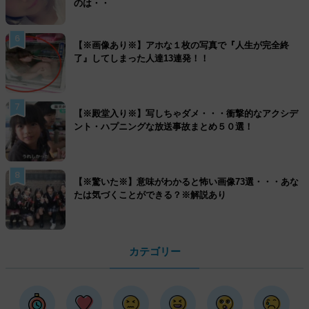
のは・・
6
【※画像あり※】アホな１枚の写真で『人生が完全終
了』してしまった人達13連発！！
7
【※殿堂入り※】写しちゃダメ・・・衝撃的なアクシデ
ント・ハプニングな放送事故まとめ５０選！
8
【※驚いた※】意味がわかると怖い画像73選・・・あな
たは気づくことができる？※解説あり
カテゴリー