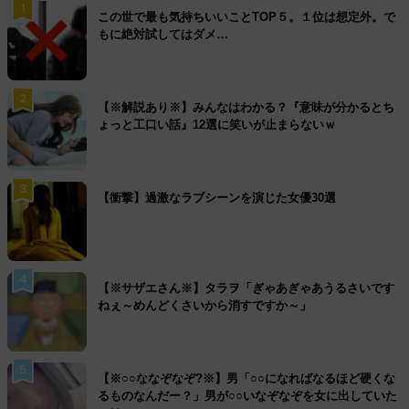
1
この世で最も気持ちいいことTOP５。１位は想定外。で
もに絶対試してはダメ…
2
【※解説あり※】みんなはわかる？『意味が分かるとち
ょっと工口い話』12選に笑いが止まらないｗ
3
【衝撃】過激なラブシーンを演じた女優30選
4
【※サザエさん※】タラヲ「ぎゃあぎゃあうるさいです
ねぇ～めんどくさいから消すですか～」
5
【※○○ななぞなぞ?※】男「○○になればなるほど硬くな
るものなんだー？」男が○○いなぞなぞを女に出していた