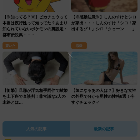
【※知ってる？※】ピカチュウって
【※感動注意※】しんのすけとシロ
本当は夜行性って知ってた？あまり
が家出・・・しんのすけ「シロ！家
知られていないポケモンの裏設定・
出するゾ！」シロ「クゥーン……」
都市伝説集・・・
驚いた
恋愛
【衝撃】旦那が浮気相手同伴で離婚
【気になるあの人は？】好きな女性
を土下座で直談判！非常識な2人の
の外見で分かる男性の性格8選！今
末路とは…
すぐチェック✓
人気の記事
最新の記事