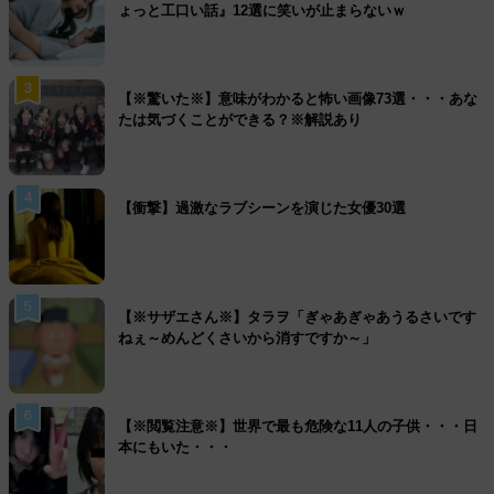
ょっと工口い話』12選に笑いが止まらないｗ
3
【※驚いた※】意味がわかると怖い画像73選・・・あな
たは気づくことができる？※解説あり
4
【衝撃】過激なラブシーンを演じた女優30選
5
【※サザエさん※】タラヲ「ぎゃあぎゃあうるさいです
ねぇ～めんどくさいから消すですか～」
6
【※閲覧注意※】世界で最も危険な11人の子供・・・日
本にもいた・・・