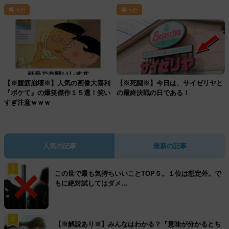
笑った
笑った
【※腹筋崩壊※】人気の画像大喜利
【※死闘※】今日は、サイゼリヤと
『ボケて』の爆笑傑作１５選！笑い
の最終決戦の日である！
すぎ注意ｗｗｗ
人気の記事
最新の記事
1
この世で最も気持ちいいことTOP５。１位は想定外。で
もに絶対試してはダメ…
2
【※解説あり※】みんなはわかる？『意味が分かるとち