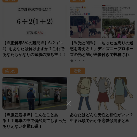
【※正解率8％の難問※】6÷2（1+
【※光と闇※】「ちったぁ周りの迷
2）をあなたは解けますか？これで
惑を考えろ！」ディズニープロポー
あなたもかなりの頭脳の持ち主！！
ズの光と闇が画像付きで投稿され
る・・・
笑った
恋愛
【※腹筋崩壊※】こんなことあ
あなたはどんな男性と相性がいい？
る！？電車の中で偶然見てしまった
生まれ順でわかる恋愛傾向まとめ
ありえない光景15選！