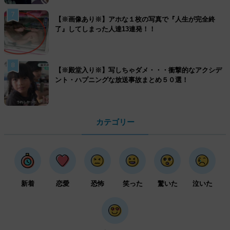
7
【※画像あり※】アホな１枚の写真で『人生が完全終
了』してしまった人達13連発！！
8
【※殿堂入り※】写しちゃダメ・・・衝撃的なアクシデ
ント・ハプニングな放送事故まとめ５０選！
カテゴリー
新着
恋愛
恐怖
笑った
驚いた
泣いた