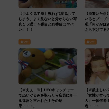
【※よく見て※】思わず2度見して
【※驚いた※】
しまう、よく見ないと分からない写
いるとブニフ
真１５選！４番目と13番目はヤバ
私「何かがは
い！！！
ぶら下げて
きり引きちぎ
驚いた
驚いた
【※えぇ…※】UFOキャッチャー
【※羨ましい
でぬいぐるみを取ったら店員にルー
「女性が寄って
ル違反と言われた！その結
人」一体何者
果・・・。
者・・・