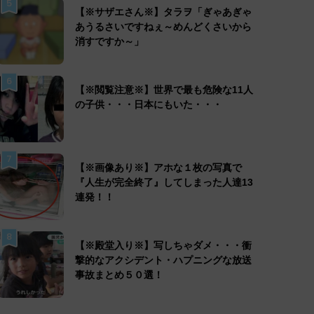
5
【※サザエさん※】タラヲ「ぎゃあぎゃ
あうるさいですねぇ～めんどくさいから
消すですか～」
6
【※閲覧注意※】世界で最も危険な11人
の子供・・・日本にもいた・・・
7
【※画像あり※】アホな１枚の写真で
『人生が完全終了』してしまった人達13
連発！！
8
【※殿堂入り※】写しちゃダメ・・・衝
撃的なアクシデント・ハプニングな放送
事故まとめ５０選！