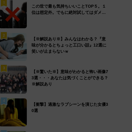
1
この世で最も気持ちいいことTOP５。１
位は想定外。でもに絶対試してはダメ…
2
【※解説あり※】みんなはわかる？『意
味が分かるとちょっと工口い話』12選に
笑いが止まらないｗ
3
【※驚いた※】意味がわかると怖い画像7
3選・・・あなたは気づくことができる？
※解説あり
4
【衝撃】過激なラブシーンを演じた女優3
0選