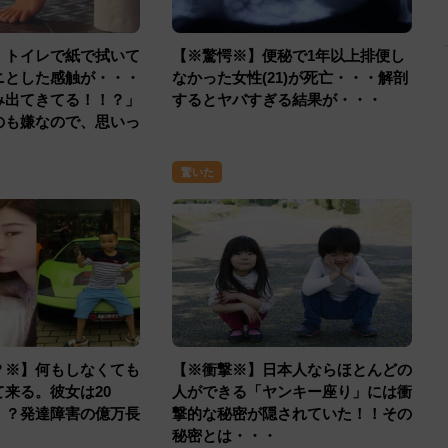
トイレで紙で拭いて
【※驚愕※】便秘で1年以上排便し
゙ニとした感触が・・・
なかった女性(21)が死亡・・・解剖
み出てきてる！！？」
するとヤバすぎる結果が・・・
るのも嫌なので、思いっ
った結果・・・
驚いた
？※】何もしなくても
【※衝撃※】日本人ならほとんどの
来る。彼女は20
人ができる「ヤンキー座り」には衝
！？発達障害の億万長
撃的な秘密が隠されていた！！その
秘密とは・・・