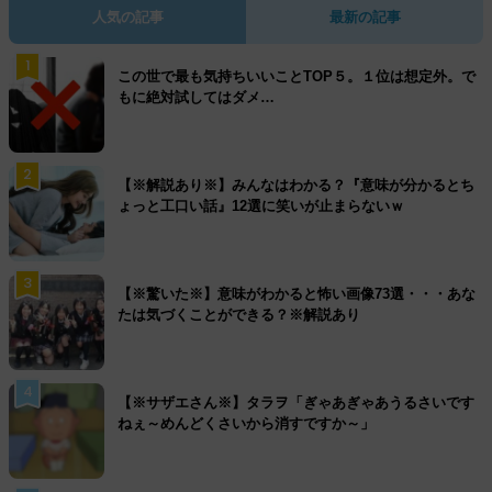
人気の記事
最新の記事
1
この世で最も気持ちいいことTOP５。１位は想定外。で
もに絶対試してはダメ…
2
【※解説あり※】みんなはわかる？『意味が分かるとち
ょっと工口い話』12選に笑いが止まらないｗ
3
【※驚いた※】意味がわかると怖い画像73選・・・あな
たは気づくことができる？※解説あり
4
【※サザエさん※】タラヲ「ぎゃあぎゃあうるさいです
ねぇ～めんどくさいから消すですか～」