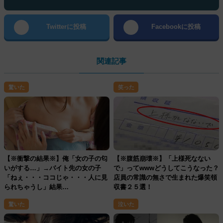
Twitterに投稿
Facebookに投稿
関連記事
驚いた
笑った
【※衝撃の結果※】俺「女の子の匂
【※腹筋崩壊※】「上様死なない
いがする…」→バイト先の女の子
で」ってwwwどうしてこうなった？
「ねぇ・・・ココじゃ・・・人に見
店員の常識の無さで生まれた爆笑領
られちゃうし」結果…
収書２５選！
驚いた
泣いた