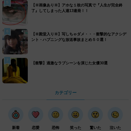
5
【※画像あり※】アホな１枚の写真で『人生が完全終
了』してしまった人達13連発！！
6
【※殿堂入り※】写しちゃダメ・・・衝撃的なアクシデ
ント・ハプニングな放送事故まとめ５０選！
7
【衝撃】過激なラブシーンを演じた女優30選
カテゴリー
新着
恋愛
恐怖
笑った
驚いた
泣いた