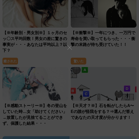
【※年齢別・男女別※】１ヶ月のセ
【※衝撃※】一年につき、一万円で
ッ〇ス平均回数！男女の差に驚きの
寿命を買い取ってもらった・・・衝
事実が・・・あなたは平均以上？以
撃の末路が待ち受けていた！！
下？
癒された
驚いた
【※感動ストーリー※】冬の登山を
【※天才？※】石を転がしたらA〜
していた時…女「助けてください」
Eの誰が怪我をする？⇒選んだ答え
→放置したが見捨てることができ
であなたの天才度が分かります！
ず、保護した結果・・・